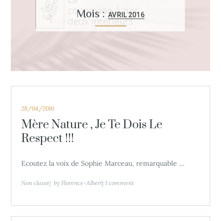
Mois :
AVRIL 2016
Posted
28/04/2016
on
Mère Nature , Je Te Dois Le
Respect !!!
Ecoutez la voix de Sophie Marceau, remarquable …
Non classé
by
Florence-Albert
1 comment