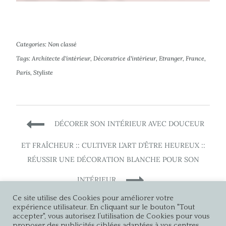
Categories:
Non classé
Tags:
Architecte d'intérieur
,
Décoratrice d'intérieur
,
Etranger
,
France
,
Paris
,
Styliste
Navigation
DÉCORER SON INTÉRIEUR AVEC DOUCEUR
de
ET FRAÎCHEUR :: CULTIVER L’ART D’ÊTRE HEUREUX ::
RÉUSSIR UNE DÉCORATION BLANCHE POUR SON
l’article
INTÉRIEUR
Ce site utilise des Cookies pour améliorer votre
expérience utilisateur. En cliquant sur le bouton "Tout
accepter", vous autorisez l’utilisation de Cookies pour vous
proposer des publicités ciblées adaptées à vos centres